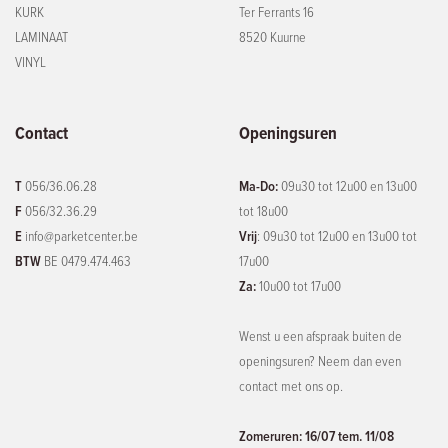
KURK
Ter Ferrants 16
LAMINAAT
8520 Kuurne
VINYL
Contact
Openingsuren
T
056/36.06.28
Ma-Do:
09u30 tot 12u00 en 13u00
F
056/32.36.29
tot 18u00
E
info@parketcenter.be
Vrij
: 09u30 tot 12u00 en 13u00 tot
BTW
BE 0479.474.463
17u00
Za:
10u00 tot 17u00
Wenst u een afspraak buiten de
openingsuren? Neem dan even
contact met ons op.
Zomeruren: 16/07 tem. 11/08