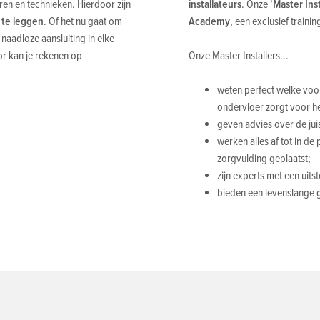
en en technieken. Hierdoor zijn
installateurs
. Onze ‘
Master Inst
 te leggen
. Of het nu gaat om
Academy
, een exclusief traini
naadloze aansluiting in elke
or kan je rekenen op
Onze Master Installers...
weten perfect welke voo
ondervloer zorgt voor he
geven advies over de juist
werken alles af tot in de
zorgvulding geplaatst;
zijn experts met een uits
bieden een levenslange ga