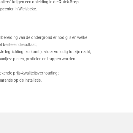
allers
’ krijgen een opleiding in de
Quick-Step
ngscenter in Wielsbeke.
rbereiding van de ondergrond er nodig is en welke
t beste eindresultaat;
e legrichting, zo komt je vloer volledig tot zijn recht;
 puntjes: plnten, profielen en trappen worden
tekende prijs-kwaliteitsverhouding;
rantie op de installatie.