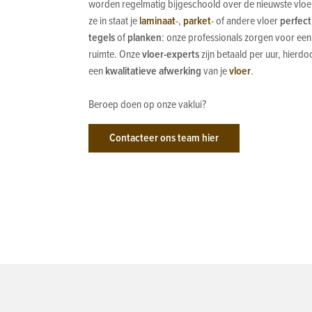
worden regelmatig bijgeschoold over de nieuwste vloer
ze in staat je
laminaat
-,
parket
- of andere vloer
perfect
tegels
of
planken
: onze professionals zorgen voor een 
ruimte. Onze
vloer-experts
zijn betaald per uur, hierdo
een
kwalitatieve afwerking
van je
vloer
.
Beroep doen op onze vaklui?
Contacteer ons team hier