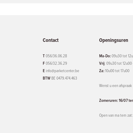
Contact
Openingsuren
T
056/36.06.28
Ma-Do:
09u30 tot 12u
F
056/32.36.29
Vrij
: 09u30 tot 12u00
E
info@parketcenter.be
Za:
10u00 tot 17u00
BTW
BE 0479.474.463
Wenst u een afspraak
Zomeruren: 16/07 te
Open van ma tem zat: 